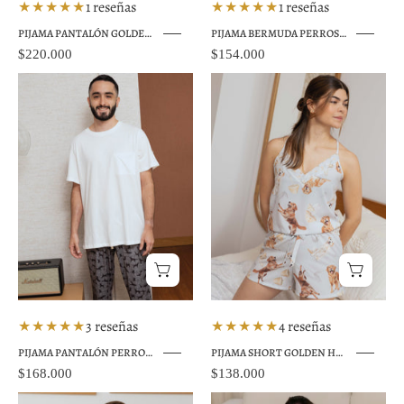
★★★★★
1 reseñas
★★★★★
1 reseñas
PIJAMA PANTALÓN GOLDEN RETRIVER TP0092
PIJAMA BERMUDA PERROS MASCULINO TBM001
$220.000
$154.000
Pijama
Pijama
pantalón
short
hombre
perros
perros
Golden
Colombia
Hongos
gris
Colombia
★★★★★
3 reseñas
★★★★★
4 reseñas
PIJAMA PANTALÓN PERROS MASCULINO TPM001
PIJAMA SHORT GOLDEN HONGOS GRIS TS0034
$168.000
$138.000
Pijama
Pijama