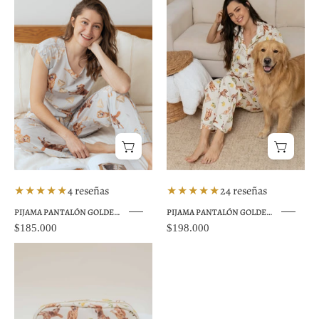
pantalón
pantalón
perros
perros
Golden
Golden
Hongos
Limones
gris
★★★★★
4 reseñas
★★★★★
24 reseñas
PIJAMA PANTALÓN GOLDEN HONGOS GRIS TP0064
PIJAMA PANTALÓN GOLDEN LIMONES TP0053
$185.000
$198.000
Cosmetiquera
perros
Golden
Limones