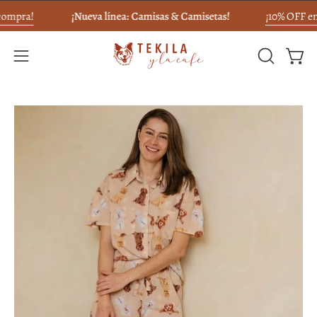
Saltar
ompra!
¡Nueva línea: Camisas & Camisetas!
¡10% OFF en 
al
contenido
ABRIR
Carro
Abrir
BARRA
menú
DE
de
Caja
Caj
BÚSQUED
navegación
de
de
luz
luz
de
de
imagen
im
abierta
abi