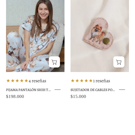
pantalón
de
perros
cables
Shih
perros
Tzu
Pomerania
azul
Colombia
★★★★★
4 reseñas
★★★★★
1 reseñas
PIJAMA PANTALÓN SHIH TZU AZUL TP0087
SUJETADOR DE CABLES POMERANIA STK001
$198.000
$15.000