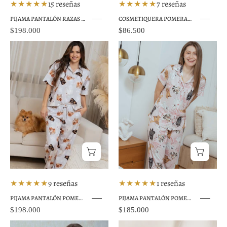
★★★★★
15 reseñas
★★★★★
7 reseñas
PIJAMA PANTALÓN RAZAS PEQUEÑAS LILA TP0041
COSMETIQUERA POMERANIA GRIS CTK001
$198.000
$86.500
Pijama
PIJAMA
pantalón
PANTALÓN
perros
POMERANIA
Pomerania
ROSADO
gris
TP0083
★★★★★
9 reseñas
★★★★★
1 reseñas
PIJAMA PANTALÓN POMERANIA GRIS TP0042
PIJAMA PANTALÓN POMERANIA ROSADO TP0083
$198.000
$185.000
Pijama
Sujetador