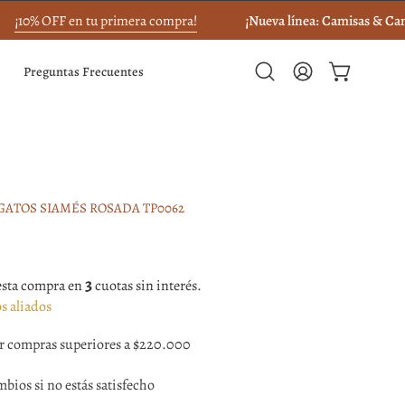
10% OFF en tu primera compra!
¡Nueva línea: Camisas & Camise
Preguntas Frecuentes
Abrir
Mi
Carro abierto
barra
cuenta
de
búsqueda
Caja
de
GATOS SIAMÉS ROSADA TP0062
luz
de
imagen
abierta
3
esta compra en
cuotas sin interés.
s aliados
or compras superiores a $220.000
bios si no estás satisfecho