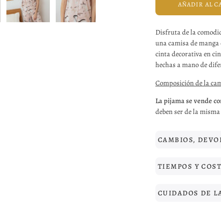
AÑADIR AL C
Disfruta de la comodi
una camisa de manga c
cinta decorativa en c
hechas a mano de difer
Composición de la cam
La pijama se vende c
deben ser de la misma 
CAMBIOS, DEVO
TIEMPOS Y COS
CUIDADOS DE L