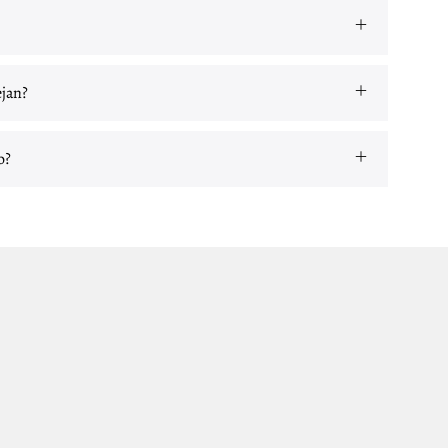
jan?
o?