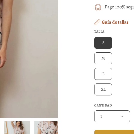
Pago 100% segu
Guía de tallas
TALLA
S
M
L
XL
CANTIDAD
1