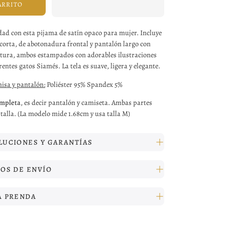
ARRITO
dad con esta pijama de satín opaco para mujer. Incluye
orta, de abotonadura frontal y pantalón largo con
intura, ambos estampados con adorables ilustraciones
entes gatos Siamés. La tela es suave, ligera y elegante.
isa y pantalón:
Poliéster 95% Spandex 5%
ompleta
, es decir pantalón y camiseta. Ambas partes
talla. (La modelo mide 1.68cm y usa talla M)
LUCIONES Y GARANTÍAS
TOS DE ENVÍO
A PRENDA