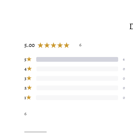
D
5.00
6
★
5
6
★
4
0
★
3
0
★
2
0
★
1
0
6