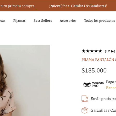
u primera compra!
¡Nueva línea: Camisas & Camisetas!
¡
tas
Pijamas
Best Sellers
Accesorios
Todos los productos
Caja
5.0 (6)
de
PIJAMA PANTALÓN 
luz
de
$185,000
imagen
abierta
Paga 
Banco
Envío gratis p
Garantías y Cam